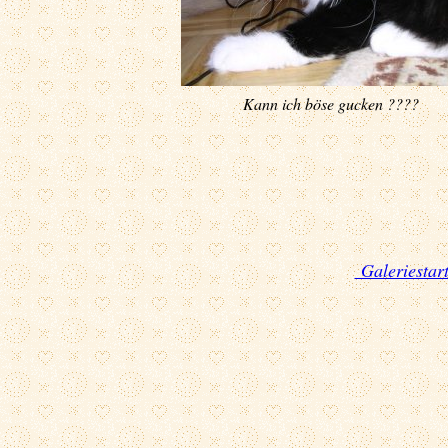
Kann ich böse gucken ????
Galeriestart